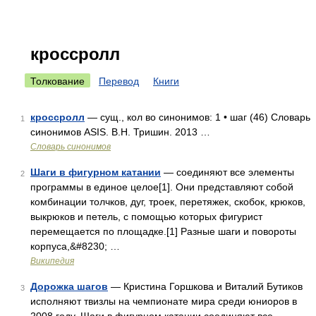
кроссролл
Толкование
Перевод
Книги
кроссролл
— сущ., кол во синонимов: 1 • шаг (46) Словарь
1
синонимов ASIS. В.Н. Тришин. 2013 …
Словарь синонимов
Шаги в фигурном катании
— соединяют все элементы
2
программы в единое целое[1]. Они представляют собой
комбинации толчков, дуг, троек, перетяжек, скобок, крюков,
выкрюков и петель, с помощью которых фигурист
перемещается по площадке.[1] Разные шаги и повороты
корпуса,&#8230; …
Википедия
Дорожка шагов
— Кристина Горшкова и Виталий Бутиков
3
исполняют твизлы на чемпионате мира среди юниоров в